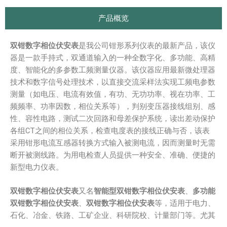
产品概览
双钳数字相位伏安表
是我公司钳形系列仪表的最新产品，该仪
器是一款手持式，双通道输入的一种全数字化、多功能、高精
度、智能化的多参数工频测量仪器。该仪器应用最新微处理器
技术和数字信号处理技术，以直接交流采样法实现工频电参数
测量（如电压、电流有效值，有功、无功功率、视在功率、工
频频率、功率因数，相位关系等），判别变压器接线组别、感
性、容性电路，测试二次回路和母差保护系统，读出差动保护
各组CT之间的相位关系，检查电度表的接线正确与否，该表
采用钳形电流互感器转换方式输入被测电流，因而测量时无需
断开被测线路。为用电检查人员提供一种安全、准确、便捷的
新型电力仪表。
双钳数字相位伏安表
又名
智能型双钳数字相位伏安表
、
多功能
双钳数字相位伏安表
、
双钳数字相位伏安表
等，适用于电力、
石化、冶金、铁路、工矿企业、科研院校、计量部门等。尤其