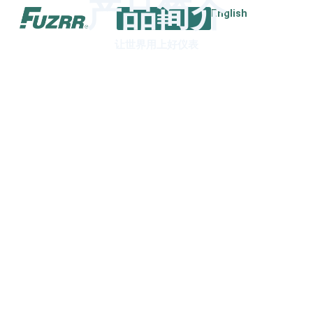
产品简介
跳
English
至
内
让世界用上好仪表
容