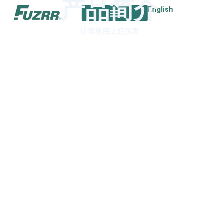
产品简介
跳
English
至
内
让世界用上好仪表
容