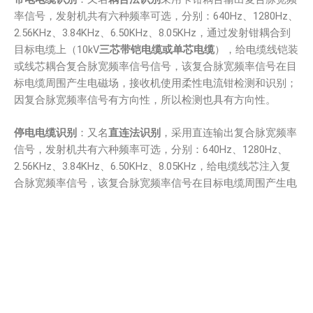
率信号，发射机共有六种频率可选，分别：640Hz、1280Hz、
2.56KHz、3.84KHz、6.50KHz、8.05KHz，通过发射钳耦合到
目标电缆上（10kV
三芯带铠电缆或单芯电缆
），给电缆线铠装
或线芯耦合复合脉宽频率信号信号，该复合脉宽频率信号在目
标电缆周围产生电磁场，接收机使用柔性电流钳检测和识别；
因复合脉宽频率信号有方向性，所以检测也具有方向性。
停电
电缆
识别
：又名
直连法识别
，采用直连输出复合脉宽频率
信号，发射机共有六种频率可选，分别：640Hz、1280Hz、
2.56KHz、3.84KHz、6.50KHz、8.05KHz，给电缆线芯注入复
合脉宽频率信号，该复合脉宽频率信号在目标电缆周围产生电
磁场，供接收机和柔性电流钳检测、解码、识别；因电流有方
向性，所以检测也具有方向性。
接收
机
：为手持设备，内置高速微处理器，接收机采用硬件滤
波+DSP数字滤波算法双重滤波处理，具有极佳滤波性能，并
采用先进的
FHD
算法能过滤干扰频率并对发射机的复合编码电
流信号进行提取并解码，结合科学严谨的标定规则，
极大降低