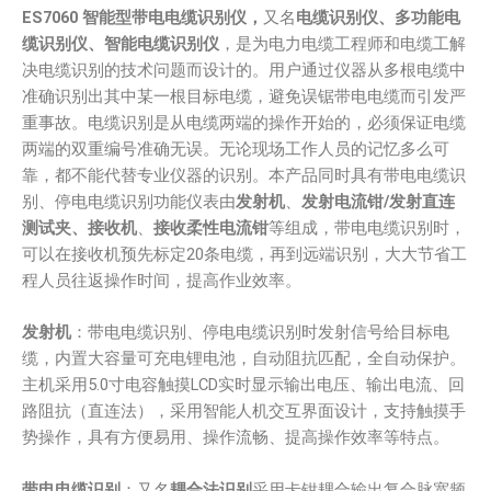
ES
7060
智能型
带电
电缆识别仪
，
又名
电缆识别仪、多功能电
缆识别仪、智能电缆识别仪
，是为电力电缆工程师和电缆工解
决电缆识别的技术问题而设计的。用户通过仪器从多根电缆中
准确识别出其中某一根目标电缆，避免误锯带电电缆而引发严
重事故。电缆识别是从电缆两端的操作开始的，必须保证电缆
两端的双重编号准确无误。无论现场工作人员的记忆多么可
靠，都不能代替专业仪器的识别。本产品同时具有带电电缆识
别、停电电缆识别功能仪表由
发射
机
、
发射电流钳
/发射直连
测试夹
、接收
机
、
接收
柔性电流钳
等组成，带电电缆识别时，
可以在接收机预先标定20条电缆，再到远端识别，大大节省工
程人员往返操作时间，提高作业效率。
发射机
：带电电缆识别、停电电缆识别时发射信号给目标电
缆，内置大容量可充电锂电池，自动阻抗匹配，全自动保护。
主机采用5.0寸电容触摸LCD实时显示输出电压、输出电流、回
路阻抗（直连法），采用智能人机交互界面设计，支持触摸手
势操作，具有方便易用、操作流畅、提高操作效率等特点。
带电电缆识别
：又名
耦合法识别
采用卡钳耦合输出复合脉宽频