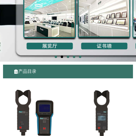
产品目录
P
P
P
P
P
P
a
a
a
a
a
a
g
g
g
g
g
g
e
e
e
e
e
e