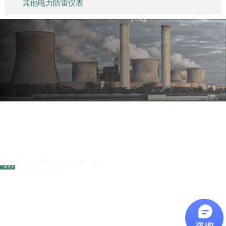
其他电力防雷仪表
15
9,280
年/生产经验
㎡ /工厂面积
关于我们
拥有15年的全球知名品牌OEM经验，每月产量3万台，30名资深工程师，所
了解更多
有产品性能均优于欧洲、美国和日本一线品牌。