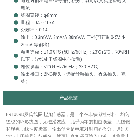
通过对输出电压信号进行积分，就可以真实还原输入
电流
线圈直径：φ8mm
量程：0A～10kA
分辨率：0.1A
输出：0.3mV/A 3mV/A 30mV/A 三档(可订制0-5V, 4-
20mA 等输出)
精度等级：±1.0%FS (50Hz/60Hz)；23℃±2℃，70%RH
以下，导线处于线圈中心位置)
相位误差：≤1°(50Hz/60Hz；23℃±2℃)
输出接口：BNC接头（选配音频插头、香蕉插头、裸
线）
产品概览
FR100RD罗氏线圈电流传感器，是一个在非铁磁性材料上均匀
缠绕的环形线圈，无磁滞效应，几乎为零的相位误差，无磁饱
和现象，线性度极高。输出信号是电流对时间的微分，通过对
输出电压信号进行积分，就可以真实还原输入电流，其测量电