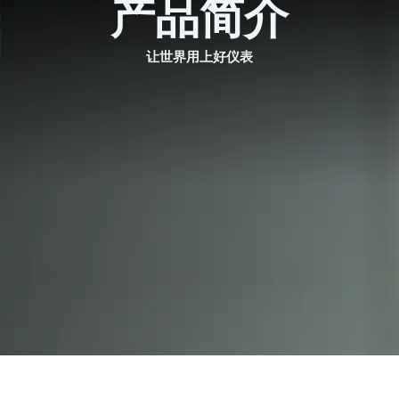
产品简介
跳
English
至
内
让世界用上好仪表
容