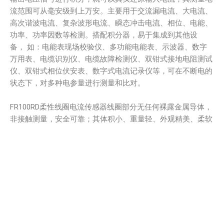
流范围可从毫安级到上万安。主要用于交流漏电流、大电流、
高次谐波电流、复杂波形电流、瞬态冲击电流、相位、电能、
功率、功率因数等检测。搭配积分器，易于集成到其他设
备， 如：电能表现场校验仪、多功能电能表、示波器、数字
万用表、电缆识别仪、电缆故障检测仪、双钳式接地电阻测试
仪、双钳式相位伏安表、数字式电流记录仪等，可在不断电的
状态下，对多种电参量进行测量和比对。
FR100RD柔性线圈电流传感器线圈部分无任何裸露金属导体，
非接触测量，安全可靠；其体积小、重量轻、外观精美、柔软
灵活，适合于狭窄环境和排线密集的场所；测量范围宽、精度
高、可靠性强、响应频带宽，用户可根据需求定制线圈长度。
广泛适用于电力、通信、气象、铁路、油田、建筑、计量、科
研教学单位、工矿企业等领域。特别适合继电保护、可控硅整
流、变频调速、半导体开关、功率电子转换设备、电弧焊接等
信号严重畸变的工业环境。