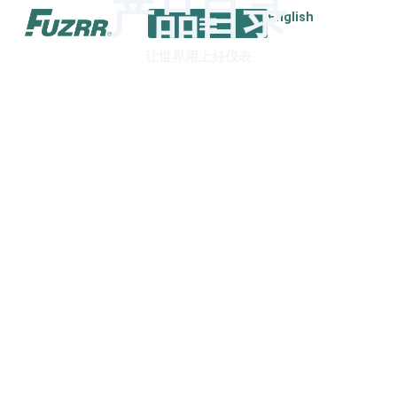
产品目录
跳
English
至
内
让世界用上好仪表
容