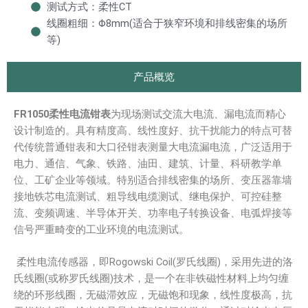
测试方式：柔性CT
线圈粗细：Φ8mm(适合于狭窄环境和排线密集的场所
等)
产品概览
FR1050柔性电流钳表
为现场测试交流大电流、漏电流而精心
设计制造的。具有精度高、线性度好、抗干扰能力的特点可替
代传统普通钳表和大口径钳表测量大电流漏电流，广泛适用于
电力、通信、气象、铁路、油田、建筑、计量、科研教学单
位、工矿企业等领域。特别适合排线密集的场所、变压器靠墙
接地铁芯电流测试、粗导线电缆测试、继电保护、可控硅整
流、变频调速、半导体开关、功率电子转换设备、电弧焊接等
信号严重畸变的工业环境的电流测试。
柔性电流传感器，即Rogowski Coil(罗氏线圈)，采用先进的洛
氏线圈(或称罗氏线圈)技术，是一个在非铁磁性材料上均匀缠
绕的环形线圈，无磁滞效应，无磁饱和现象，线性度极高，抗