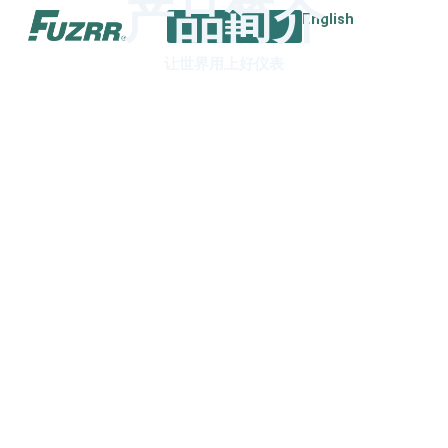
产品简介
跳
English
至
内
让世界用上好仪表
容