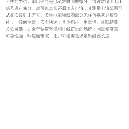
干扰能力强。输出信号是电流对时间的微分，通过对输出电压
信号进行积分，就可以真实还原输入电流，其测量电流范围可
从毫安级到上万安。柔性电流钳线圈部分无任何裸露金属导
体，非接触测量，安全快速；其体积小、重量轻、外观精美、
柔软灵活，适合于狭窄环境和排线密集的场所；测量精度高、
可靠性强、响应频带宽，用户可根据需求定制线圈长度。
仪表具有报警值设定及报警指示功能，具有历史数据读取、保
存等功能。仪表还具数据保持、数据存储等功能，使用方便，
是电工安全检测的必备工具。
技术参数
型号对比
产品配件