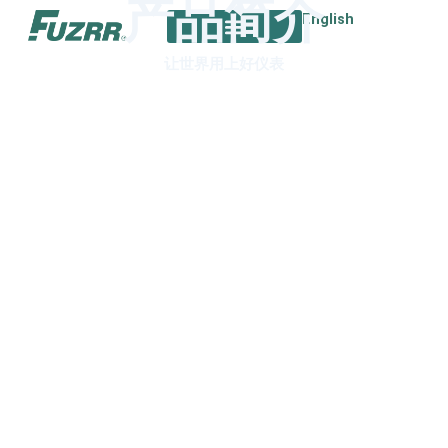
产品简介
跳
English
至
内
让世界用上好仪表
容