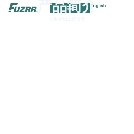
产品简介
跳
English
至
内
让世界用上好仪表
容