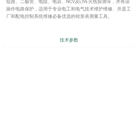
短路、二极管、电阻、电容、NCV及LIVE火线探测等，并有误
操作电路保护，适用于专业电工和电气技术维护维修、并是工
厂和配电控制系统维修必备优选的钳形表测量工具。
技术参数
型号对比
产品配件
产品介绍
说明书下载
PREVIOUS
NEXT