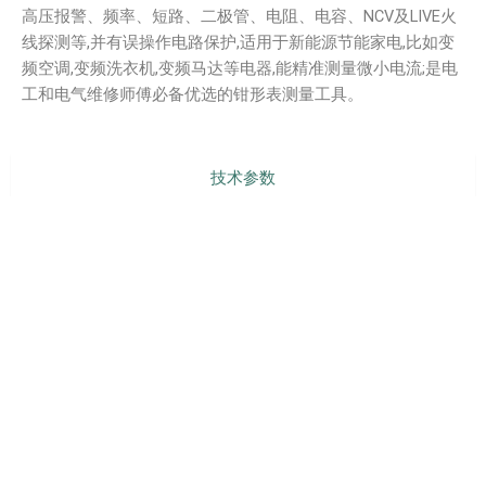
高压报警、频率、短路、二极管、电阻、电容、NCV及LIVE火
线探测等,并有误操作电路保护,适用于新能源节能家电,比如变
频空调,变频洗衣机,变频马达等电器,能精准测量微小电流;是电
工和电气维修师傅必备优选的钳形表测量工具。
技术参数
型号对比
产品配件
产品介绍
说明书下载
PREVIOUS
NEXT