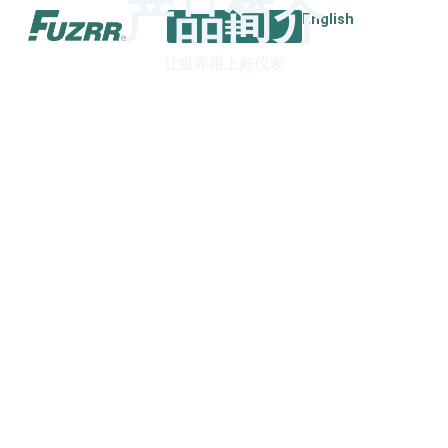
产品简介
跳
English
至
内
让世界用上好仪表
容