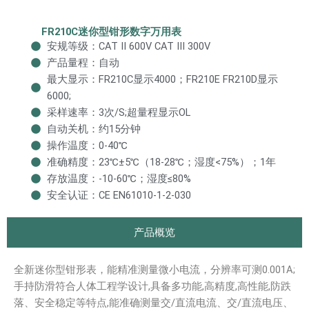
FR210C迷你型钳形数字万用表
安规等级：CAT II 600V CAT III 300V
产品量程：自动
最大显示：FR210C显示4000；FR210E FR210D显示
6000;
采样速率：3次/S;超量程显示OL
自动关机：约15分钟
操作温度：0-40℃
准确精度：23℃±5℃（18-28℃；湿度<75%）；1年
存放温度：-10-60℃；湿度≤80%
安全认证：CE EN61010-1-2-030
产品概览
全新迷你型钳形表，能精准测量微小电流，分辨率可测0.001A;
手持防滑符合人体工程学设计,具备多功能,高精度,高性能,防跌
落、安全稳定等特点,能准确测量交/直流电流、交/直流电压、