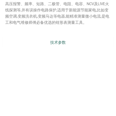
高压报警、频率、短路、二极管、电阻、电容、NCV及LIVE火
线探测等,并有误操作电路保护,适用于新能源节能家电,比如变
频空调,变频洗衣机,变频马达等电器,能精准测量微小电流;是电
工和电气维修师傅必备优选的钳形表测量工具。
技术参数
型号对比
产品配件
产品介绍
说明书下载
PREVIOUS
NEXT