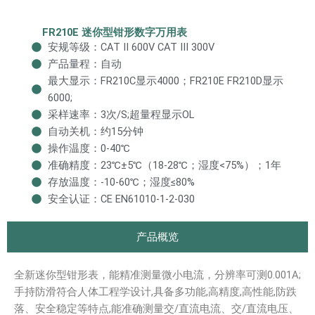
FR210E 迷你型钳形数字万用表
安规等级：CAT II 600V CAT III 300V
产品量程：自动
最大显示：FR210C显示4000；FR210E FR210D显示
6000;
采样速率：3次/S;超量程显示OL
自动关机：约15分钟
操作温度：0-40℃
准确精度：23℃±5℃（18-28℃；湿度<75%）；1年
存放温度：-10-60℃；湿度≤80%
安全认证：CE EN61010-1-2-030
产品概览
全新迷你型钳形表，能精准测量微小电流，分辨率可测0.001A;
手持防滑符合人体工程学设计,具备多功能,高精度,高性能,防跌
落、安全稳定等特点,能准确测量交/直流电流、交/直流电压、