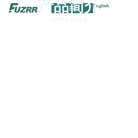
产品简介
跳
English
至
内
让世界用上好仪表
容